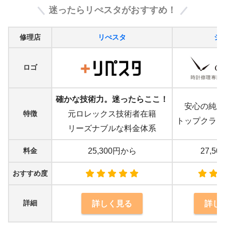
迷ったらリぺスタがおすすめ！
修理店
リぺスタ
シ
ロゴ
確かな技術力。迷ったらここ！
安心の純正
特徴
元ロレックス技術者在籍
トップクラス
リーズナブルな料金体系
料金
25,300円から
27,5
おすすめ度
詳細
詳しく見る
詳し