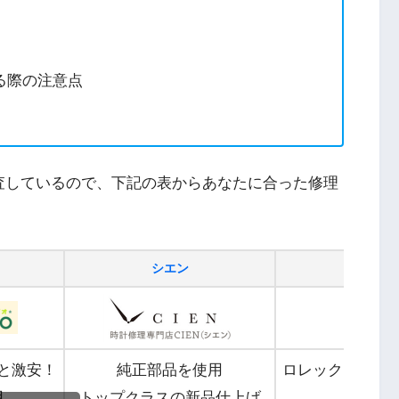
る際の注意点
査しているので、下記の表からあなたに合った修理
シエン
ウォ
からと激安！
純正部品を使用
ロレックス元在
用
トップクラスの新品仕上げ
純正