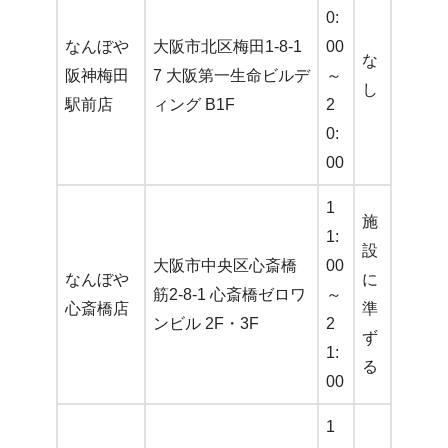
0:
なんぼや
大阪市北区梅田1-8-1
00
な
阪神梅田
7 大阪第一生命ビルデ
～
し
駅前店
ィング B1F
2
0:
00
1
施
1:
設
大阪市中央区心斎橋
00
なんぼや
に
筋2-8-1 心斎橋ゼロワ
～
心斎橋店
準
ンビル 2F・3F
2
ず
1:
る
00
1