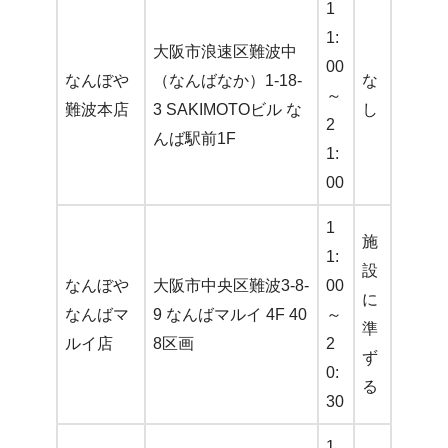
1
1:
大阪市浪速区難波中
00
なんぼや
（なんばなか）1-18-
な
～
難波本店
3 SAKIMOTOビル な
し
2
んば駅前1F
1:
00
1
施
1:
設
なんぼや
大阪市中央区難波3-8-
00
に
なんばマ
9 なんばマルイ 4F 40
～
準
ルイ店
8区画
2
ず
0:
る
30
1