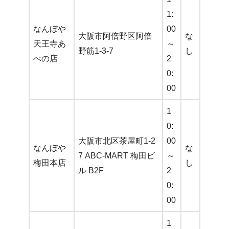
1:
なんぼや
00
大阪市阿倍野区阿倍
な
天王寺あ
～
野筋1-3-7
し
べの店
2
0:
00
1
0:
大阪市北区茶屋町1-2
00
なんぼや
な
7 ABC-MART 梅田ビ
～
梅田本店
し
ル B2F
2
0:
00
1