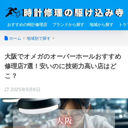
おすすめの時計修理店
ブランドから探す
地域から探す
トラ
ホーム
地域別で探す
大阪でオメガのオーバーホールおすすめ
修理店7選！安いのに技術力高い店はど
こ？
2025年9月6日